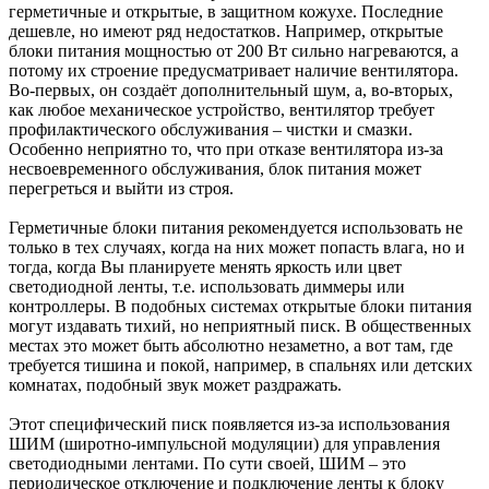
герметичные и открытые, в защитном кожухе. Последние
дешевле, но имеют ряд недостатков. Например, открытые
блоки питания мощностью от 200 Вт сильно нагреваются, а
потому их строение предусматривает наличие вентилятора.
Во-первых, он создаёт дополнительный шум, а, во-вторых,
как любое механическое устройство, вентилятор требует
профилактического обслуживания – чистки и смазки.
Особенно неприятно то, что при отказе вентилятора из-за
несвоевременного обслуживания, блок питания может
перегреться и выйти из строя.
Герметичные блоки питания рекомендуется использовать не
только в тех случаях, когда на них может попасть влага, но и
тогда, когда Вы планируете менять яркость или цвет
светодиодной ленты, т.е. использовать диммеры или
контроллеры. В подобных системах открытые блоки питания
могут издавать тихий, но неприятный писк. В общественных
местах это может быть абсолютно незаметно, а вот там, где
требуется тишина и покой, например, в спальнях или детских
комнатах, подобный звук может раздражать.
Этот специфический писк появляется из-за использования
ШИМ (широтно-импульсной модуляции) для управления
светодиодными лентами. По сути своей, ШИМ – это
периодическое отключение и подключение ленты к блоку