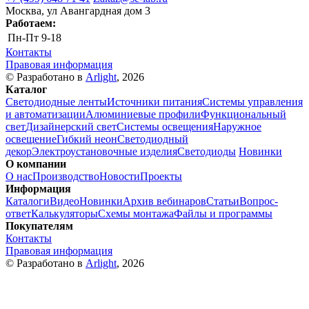
Москва, ул Авангардная дом 3
Работаем:
Пн-Пт
9-18
Контакты
Правовая информация
© Разработано в
Arlight
, 2026
Каталог
Светодиодные ленты
Источники питания
Системы управления
и автоматизации
Алюминиевые профили
Функциональный
свет
Дизайнерский свет
Системы освещения
Наружное
освещение
Гибкий неон
Светодиодный
декор
Электроустановочные изделия
Светодиоды
Новинки
О компании
О нас
Производство
Новости
Проекты
Информация
Каталоги
Видео
Новинки
Архив вебинаров
Статьи
Вопрос-
ответ
Калькуляторы
Схемы монтажа
Файлы и программы
Покупателям
Контакты
Правовая информация
© Разработано в
Arlight
, 2026