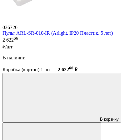
036726
Пульт ARL-SR-010-IR (Arlight, IP20 Пластик, 5 лет)
66
2 622
₽/шт
В наличии
66
Коробка (картон) 1 шт —
2 622
₽
В корзину