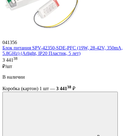
041356
Блок питания SPV-42350-SDE-PFC (19W, 28-42V, 350mA,
5.8GHz) (Arlight, IP20 Пластик, 5 лет)
38
3 441
₽/шт
В наличии
38
Коробка (картон) 1 шт —
3 441
₽