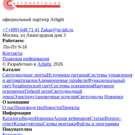
официальный партнер Arlight
+7 (499) 648 71 41
Zakaz@se-lab.ru
Москва, ул Авангардная дом 3
Работаем:
Пн-Пт
9-18
Контакты
Правовая информация
© Разработано в
Arlight
, 2026
Каталог
Светодиодные ленты
Источники питания
Системы управления
и автоматизации
Алюминиевые профили
Функциональный
свет
Дизайнерский свет
Системы освещения
Наружное
освещение
Гибкий неон
Светодиодный
декор
Электроустановочные изделия
Светодиоды
Новинки
О компании
О нас
Производство
Новости
Проекты
Информация
Каталоги
Видео
Новинки
Архив вебинаров
Статьи
Вопрос-
ответ
Калькуляторы
Схемы монтажа
Файлы и программы
Покупателям
Контакты