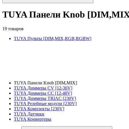
TUYA Панели Knob [DIM,MIX
19 товаров
TUYA Пульты [DIM,MIX,RGB,RGBW]
TUYA Панели Knob [DIM,MIX]
TUYA Диммеры CV [12-36V]
TUYA Диммеры CC [12-48V]
TUYA Диммеры TRIAC [230V]
TUYA Релейные модули [230V]
TUYA Комплекты [230V]
TUYA Датчики
TUYA Конвертеры