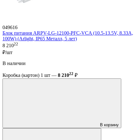
049616
Блок питания ARPV-LG-12100-PFC-VCA (10.5-13.5V, 8.33A,
100W) (Arlight, IP65 Металл, 5 лет)
22
8 210
₽/шт
В наличии
22
Коробка (картон) 1 шт —
8 210
₽
В корзину