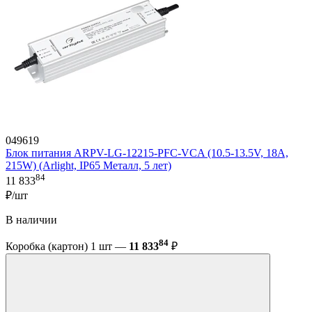
049619
Блок питания ARPV-LG-12215-PFC-VCA (10.5-13.5V, 18A,
215W) (Arlight, IP65 Металл, 5 лет)
84
11 833
₽/шт
В наличии
84
Коробка (картон) 1 шт —
11 833
₽