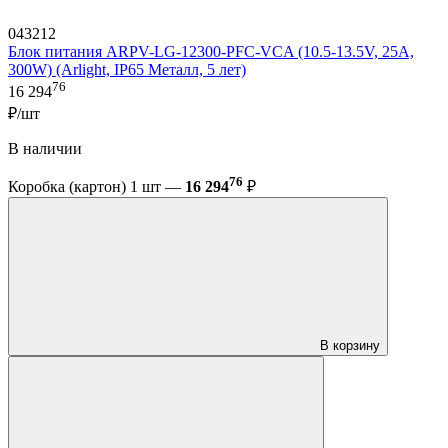
043212
Блок питания ARPV-LG-12300-PFC-VCA (10.5-13.5V, 25A,
300W) (Arlight, IP65 Металл, 5 лет)
76
16 294
₽/шт
В наличии
76
Коробка (картон) 1 шт —
16 294
₽
В корзину