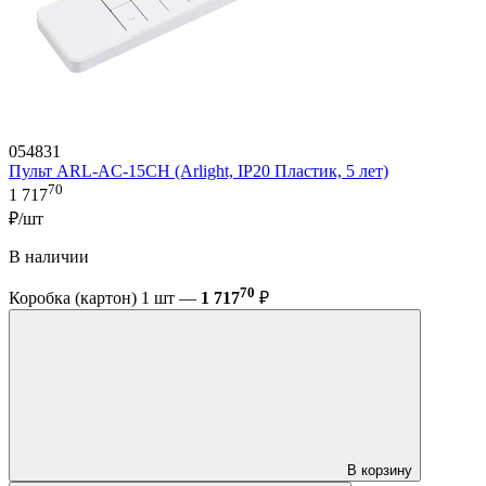
054831
Пульт ARL-AC-15CH (Arlight, IP20 Пластик, 5 лет)
70
1 717
₽/шт
В наличии
70
Коробка (картон) 1 шт —
1 717
₽
В корзину