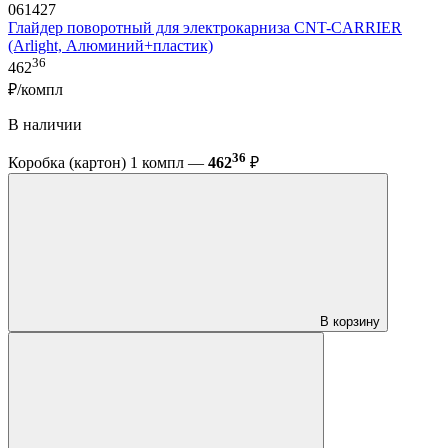
061427
Глайдер поворотный для электрокарниза CNT-CARRIER
(Arlight, Алюминий+пластик)
36
462
₽/компл
В наличии
36
Коробка (картон) 1 компл —
462
₽
В корзину