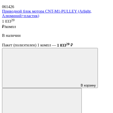
061426
Приводной блок мотора CNT-M1-PULLEY (Arlight,
Алюминий+пластик)
20
1 033
₽/компл
В наличии
20
Пакет (полиэтилен) 1 компл —
1 033
₽
В корзину