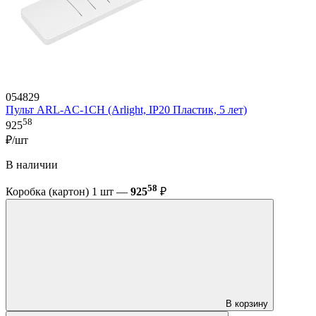
054829
Пульт ARL-AC-1CH (Arlight, IP20 Пластик, 5 лет)
58
925
₽/шт
В наличии
58
Коробка (картон) 1 шт —
925
₽
В корзину