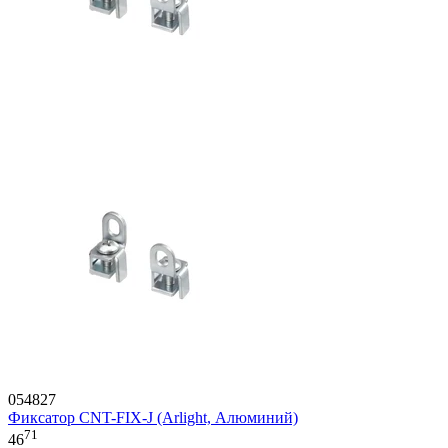
054827
Фиксатор CNT-FIX-J (Arlight, Алюминий)
71
46