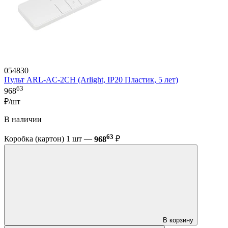
054830
Пульт ARL-AC-2CH (Arlight, IP20 Пластик, 5 лет)
63
968
₽/шт
В наличии
63
Коробка (картон) 1 шт —
968
₽
В корзину