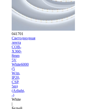
041701
Светодиодная
лента
COB-
X360-
8mm
5V
White6000
(5
W/m,
IP20,
CSP,
5m)
(Arlight,
-)
White
|
Белый