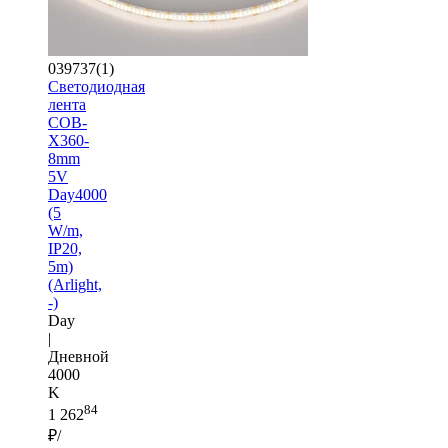
039737(1)
Светодиодная
лента
COB-
X360-
8mm
5V
Day4000
(5
W/m,
IP20,
5m)
(Arlight,
-)
Day
|
Дневной
4000
K
84
1 262
₽/