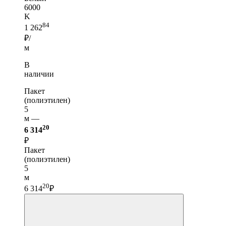
6000
K
84
1 262
₽/
м
В
наличии
Пакет
(полиэтилен)
5
м —
20
6 314
₽
Пакет
(полиэтилен)
5
м
20
6 314
₽