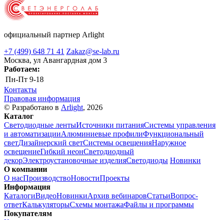
официальный партнер Arlight
+7 (499) 648 71 41
Zakaz@se-lab.ru
Москва, ул Авангардная дом 3
Работаем:
Пн-Пт
9-18
Контакты
Правовая информация
© Разработано в
Arlight
, 2026
Каталог
Светодиодные ленты
Источники питания
Системы управления
и автоматизации
Алюминиевые профили
Функциональный
свет
Дизайнерский свет
Системы освещения
Наружное
освещение
Гибкий неон
Светодиодный
декор
Электроустановочные изделия
Светодиоды
Новинки
О компании
О нас
Производство
Новости
Проекты
Информация
Каталоги
Видео
Новинки
Архив вебинаров
Статьи
Вопрос-
ответ
Калькуляторы
Схемы монтажа
Файлы и программы
Покупателям