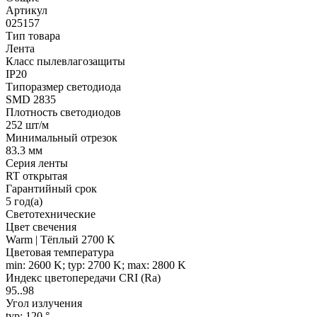
Артикул
025157
Тип товара
Лента
Класс пылевлагозащиты
IP20
Типоразмер светодиода
SMD 2835
Плотность светодиодов
252 шт/м
Минимальный отрезок
83.3 мм
Серия ленты
RT открытая
Гарантийный срок
5 год(а)
Светотехнические
Цвет свечения
Warm | Тёплый 2700 K
Цветовая температура
min: 2600 K; typ: 2700 K; max: 2800 K
Индекс цветопередачи CRI (Ra)
95..98
Угол излучения
typ: 120 °