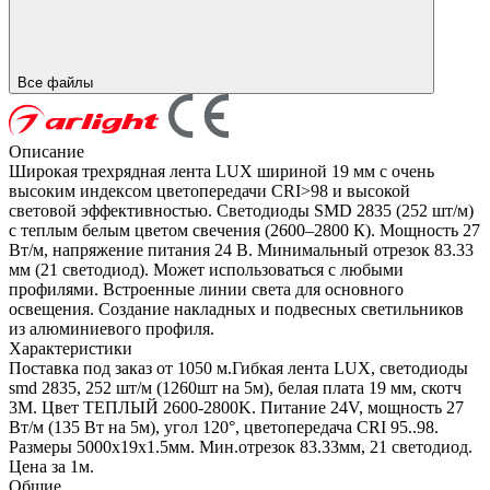
Все файлы
Описание
Широкая трехрядная лента LUX шириной 19 мм с очень
высоким индексом цветопередачи CRI>98 и высокой
световой эффективностью. Светодиоды SMD 2835 (252 шт/м)
с теплым белым цветом свечения (2600–2800 К). Мощность 27
Вт/м, напряжение питания 24 В. Минимальный отрезок 83.33
мм (21 светодиод). Может использоваться с любыми
профилями. Встроенные линии света для основного
освещения. Создание накладных и подвесных светильников
из алюминиевого профиля.
Характеристики
Поставка под заказ от 1050 м.Гибкая лента LUX, светодиоды
smd 2835, 252 шт/м (1260шт на 5м), белая плата 19 мм, скотч
3М. Цвет ТЕПЛЫЙ 2600-2800K. Питание 24V, мощность 27
Вт/м (135 Вт на 5м), угол 120°, цветопередача CRI 95..98.
Размеры 5000х19x1.5мм. Мин.отрезок 83.33мм, 21 светодиод.
Цена за 1м.
Общие