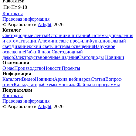
Работаем:
Пн-Пт
9-18
Контакты
Правовая информация
© Разработано в
Arlight
, 2026
Каталог
Светодиодные ленты
Источники питания
Системы управления
и автоматизации
Алюминиевые профили
Функциональный
свет
Дизайнерский свет
Системы освещения
Наружное
освещение
Гибкий неон
Светодиодный
декор
Электроустановочные изделия
Светодиоды
Новинки
О компании
О нас
Производство
Новости
Проекты
Информация
Каталоги
Видео
Новинки
Архив вебинаров
Статьи
Вопрос-
ответ
Калькуляторы
Схемы монтажа
Файлы и программы
Покупателям
Контакты
Правовая информация
© Разработано в
Arlight
, 2026