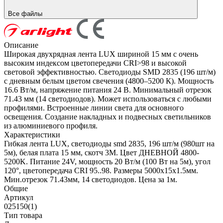
Все файлы
Описание
Широкая двухрядная лента LUX шириной 15 мм с очень
высоким индексом цветопередачи CRI>98 и высокой
световой эффективностью. Светодиоды SMD 2835 (196 шт/м)
с дневным белым цветом свечения (4800–5200 К). Мощность
16.6 Вт/м, напряжение питания 24 В. Минимальный отрезок
71.43 мм (14 светодиодов). Может использоваться с любыми
профилями. Встроенные линии света для основного
освещения. Создание накладных и подвесных светильников
из алюминиевого профиля.
Характеристики
Гибкая лента LUX, светодиоды smd 2835, 196 шт/м (980шт на
5м), белая плата 15 мм, скотч 3М. Цвет ДНЕВНОЙ 4800-
5200K. Питание 24V, мощность 20 Вт/м (100 Вт на 5м), угол
120°, цветопередача CRI 95..98. Размеры 5000х15x1.5мм.
Мин.отрезок 71.43мм, 14 светодиодов. Цена за 1м.
Общие
Артикул
025150(1)
Тип товара