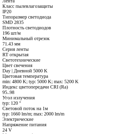
Лента
Класс пылевлагозащиты
IP20
Типоразмер светодиода
SMD 2835
Плотность светодиодов
196 шт/м
Минимальный отрезок
71.43 мм
Серия ленты
RT открытая
Светотехнические
Цвет свечения
Day | Дневной 5000 K
Цветовая температура
min: 4800 K; typ: 5000 K; max: 5200 K
Индекс цветопередачи CRI (Ra)
95..98
Угол излучения
typ: 120 °
Световой поток на 1м
typ: 1660 lm/m; max: 2000 lm/m
Электрические
Напряжение питания
24 V