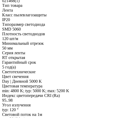
021468(1)
Тип товара
Лента
Класс пылевлагозащиты
IP20
Типоразмер светодиода
SMD 5060
Плотность светодиодов
120 шт/м
Минимальный отрезок
50 мм
Серия ленты
RT открытая
Гарантийный срок
5 год(а)
Светотехнические
Цвет свечения
Day | Дневной 5000 K
Цветовая температура
min: 4800 K; typ: 5000 K; max: 5200 K
Индекс цветопередачи CRI (Ra)
95..98
Угол излучения
typ: 120 °
Световой поток на 1м