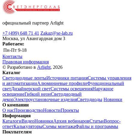
официальный партнер Arlight
+7 (499) 648 71 41
Zakaz@se-lab.ru
Москва, ул Авангардная дом 3
Работаем:
Пн-Пт
9-18
Контакты
Правовая информация
© Разработано в
Arlight
, 2026
Каталог
Светодиодные ленты
Источники питания
Системы управления
и автоматизации
Алюминиевые профили
Функциональный
свет
Дизайнерский свет
Системы освещения
Наружное
освещение
Гибкий неон
Светодиодный
декор
Электроустановочные изделия
Светодиоды
Новинки
О компании
О нас
Производство
Новости
Проекты
Информация
Каталоги
Видео
Новинки
Архив вебинаров
Статьи
Вопрос-
ответ
Калькуляторы
Схемы монтажа
Файлы и программы
Покупателям