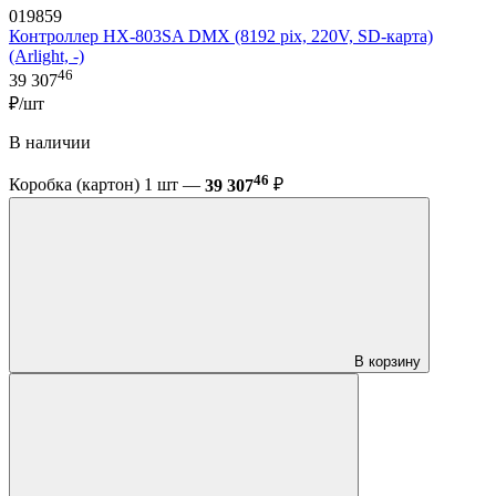
019859
Контроллер HX-803SA DMX (8192 pix, 220V, SD-карта)
(Arlight, -)
46
39 307
₽/шт
В наличии
46
Коробка (картон) 1 шт —
39 307
₽
В корзину