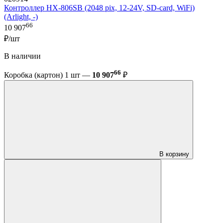
Контроллер HX-806SB (2048 pix, 12-24V, SD-card, WiFi)
(Arlight, -)
66
10 907
₽/шт
В наличии
66
Коробка (картон) 1 шт —
10 907
₽
В корзину