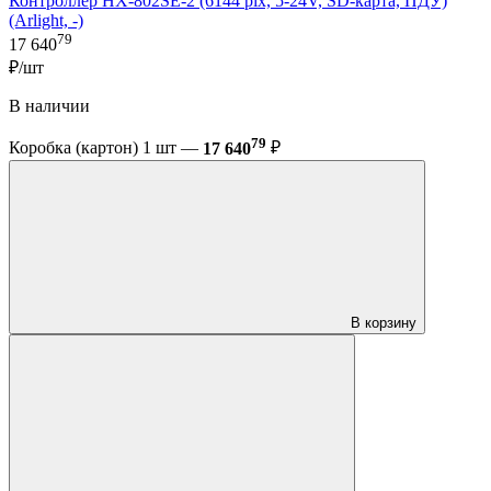
Контроллер HX-802SE-2 (6144 pix, 5-24V, SD-карта, ПДУ)
(Arlight, -)
79
17 640
₽/шт
В наличии
79
Коробка (картон) 1 шт —
17 640
₽
В корзину