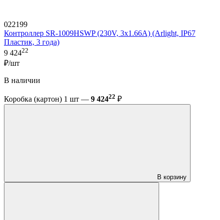
022199
Контроллер SR-1009HSWP (230V, 3x1.66A) (Arlight, IP67
Пластик, 3 года)
22
9 424
₽/шт
В наличии
22
Коробка (картон) 1 шт —
9 424
₽
В корзину