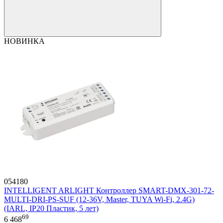
НОВИНКА
054180
INTELLIGENT ARLIGHT Контроллер SMART-DMX-301-72-
MULTI-DRI-PS-SUF (12-36V, Master, TUYA Wi-Fi, 2.4G)
(IARL, IP20 Пластик, 5 лет)
69
6 468