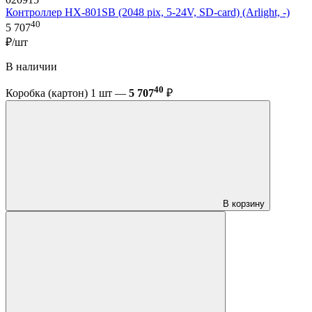
Контроллер HX-801SB (2048 pix, 5-24V, SD-card) (Arlight, -)
40
5 707
₽/шт
В наличии
40
Коробка (картон) 1 шт —
5 707
₽
В корзину