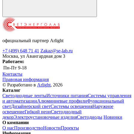
официальный партнер Arlight
+7 (499) 648 71 41
Zakaz@se-lab.ru
Москва, ул Авангардная дом 3
Работаем:
Пн-Пт
9-18
Контакты
Правовая информация
© Разработано в
Arlight
, 2026
Каталог
Светодиодные ленты
Источники питания
Системы управления
и автоматизации
Алюминиевые профили
Функциональный
свет
Дизайнерский свет
Системы освещения
Наружное
освещение
Гибкий неон
Светодиодный
декор
Электроустановочные изделия
Светодиоды
Новинки
О компании
О нас
Производство
Новости
Проекты
Информация