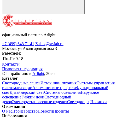
официальный партнер Arlight
+7 (499) 648 71 41
Zakaz@se-lab.ru
Москва, ул Авангардная дом 3
Работаем:
Пн-Пт
9-18
Контакты
Правовая информация
© Разработано в
Arlight
, 2026
Каталог
Светодиодные ленты
Источники питания
Системы управления
и автоматизации
Алюминиевые профили
Функциональный
свет
Дизайнерский свет
Системы освещения
Наружное
освещение
Гибкий неон
Светодиодный
декор
Электроустановочные изделия
Светодиоды
Новинки
О компании
О нас
Производство
Новости
Проекты
Информация