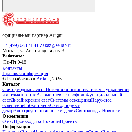
официальный партнер Arlight
+7 (499) 648 71 41
Zakaz@se-lab.ru
Москва, ул Авангардная дом 3
Работаем:
Пн-Пт
9-18
Контакты
Правовая информация
© Разработано в
Arlight
, 2026
Каталог
Светодиодные ленты
Источники питания
Системы управления
и автоматизации
Алюминиевые профили
Функциональный
свет
Дизайнерский свет
Системы освещения
Наружное
освещение
Гибкий неон
Светодиодный
декор
Электроустановочные изделия
Светодиоды
Новинки
О компании
О нас
Производство
Новости
Проекты
Информация
Каталоги
Видео
Новинки
Архив вебинаров
Статьи
Вопрос-