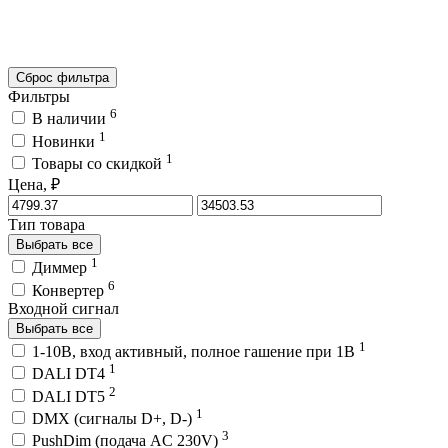
Сброс фильтра
Фильтры
6
В наличии
1
Новинки
1
Товары со скидкой
Цена, ₽
Тип товара
Выбрать все
1
Диммер
6
Конвертер
Входной сигнал
Выбрать все
1
1-10В, вход активный, полное гашение при 1В
1
DALI DT4
2
DALI DT5
1
DMX (сигналы D+, D-)
3
PushDim (подача AC 230V)