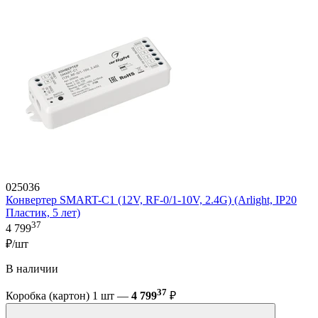
025036
Конвертер SMART-C1 (12V, RF-0/1-10V, 2.4G) (Arlight, IP20
Пластик, 5 лет)
37
4 799
₽/шт
В наличии
37
Коробка (картон) 1 шт —
4 799
₽