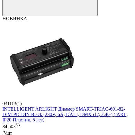
НОВИНКА
031113(1)
INTELLIGENT ARLIGHT Диммер SMART-TRIAC-601-82-
DIM-PD-DIN Black (230V, 6А, DALI, DMX512, 2.4G) (IARL,
IP20 Пластик, 5 лет)
53
34 503
₽/шт