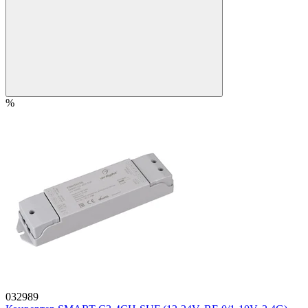
%
032989