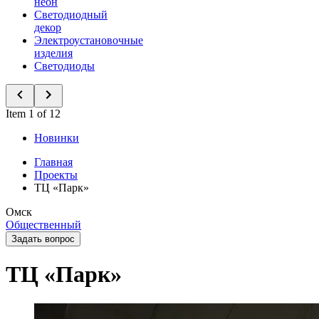
неон
Светодиодный
декор
Электроустановочные
изделия
Светодиоды
Item 1 of 12
Новинки
Главная
Проекты
ТЦ «Парк»
Омск
Общественный
Задать вопрос
ТЦ «Парк»