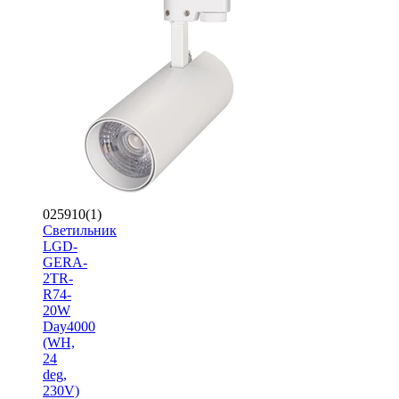
025910(1)
Светильник
LGD-
GERA-
2TR-
R74-
20W
Day4000
(WH,
24
deg,
230V)