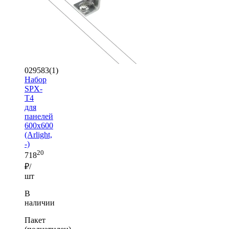
029583(1)
Набор
SPX-
T4
для
панелей
600x600
(Arlight,
-)
20
718
₽/
шт
В
наличии
Пакет