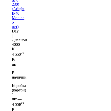
230)
(Arlight,
IP40
Металл,
5
лет)
Day
|
Дневной
4000
K
99
4 550
₽/
шт
В
наличии
Коробка
(картон)
1
шт —
99
4 550
₽