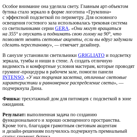
Особое внимание она уделила свету. Главным арт-объектом
бутика стало зеркало в форме логотипа «Грумлина»
с эффектной подсветкой по периметру. Для основного
освещения гостевого зала использовалась трековая система
со светильниками серии
GERA
.
«Они могут вращаться
на 355° и опускать и поднимать свою голову на 90ׄ°, что
позволяет менять световые акценты, если вы вдруг задумали
сделать перестановку», —
отмечает дизайнер.
В санузле установили светильники
GRIGLIATO
и подсветку
зеркала, тумбы и ниши в стене. А создать отличную
видимость и комфортные условия мастерам, которые проводят
груминг-процедуры в рабочем зале, помогли панели
INTENSO
.
«У них торцевая засветка, отличные световые
характеристики и равномерное распределение света»
, —
подчеркнула Дина.
Фишка:
трехэтажный дом для питомцев с подсветкой в зоне
ожидания.
Результат:
выполненная задача по созданию
функционального и хорошо освещенного пространства.
Кроме того, благодаря грамотным световым акцентам
и дизайн-решениям получилось подчеркнуть премиальный
статус груминг-бутика.