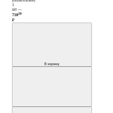
(полиэтилен)
1
шт —
20
718
₽
В корзину