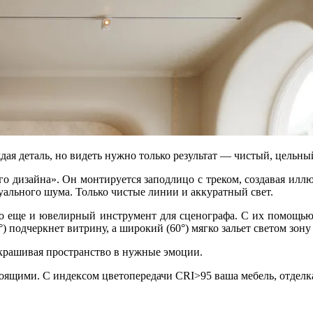
ая деталь, но видеть нужно только результат — чистый, цельны
 дизайна». Он монтируется заподлицо с треком, создавая иллю
уального шума. Только чистые линии и аккуратный свет.
о еще и ювелирный инструмент для сценографа. С их помощью 
°) подчеркнет витрину, а широкий (60°) мягко зальет светом зону
окрашивая пространство в нужные эмоции.
тоящими. С индексом цветопередачи CRI>95 ваша мебель, отделка