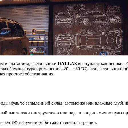
ным испытаниям, светильники
DALLAS
выступают как непоколеб
едах (температура применения –20... +50 °C), эти светильники 
ная простота обслуживания.
 воды: будь то запыленный склад, автомойка или влажные глуби
лучайные толчки инструментов или падение в динамично пульси
 перед УФ-излучением. Без желтизны или трещин.