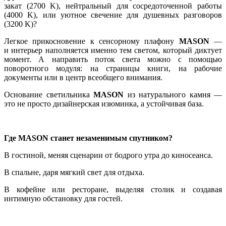
закат (2700 K), нейтральный для сосредоточенной работы
(4000 K), или уютное свечение для душевных разговоров
(3200 K)?
Легкое прикосновение к сенсорному плафону
MASON
—
и интерьер наполняется именно тем светом, который диктует
момент. А направить поток света можно с помощью
поворотного модуля: на страницы книги, на рабочие
документы или в центр всеобщего внимания.
Основание светильника
MASON
из натурального камня —
это не просто дизайнерская изюминка, а устойчивая база.
Где MASON станет незаменимым спутником?
В гостиной, меняя сценарии от бодрого утра до киносеанса.
В спальне, даря мягкий свет для отдыха.
В кофейне или ресторане, выделяя столик и создавая
интимную обстановку для гостей.