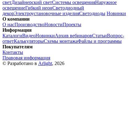
свет
Дизайнерский свет
Системы освещения
Наружное
освещение
Гибкий неон
Светодиодный
декор
Электроустановочные изделия
Светодиоды
Новинки
О компании
О нас
Производство
Новости
Проекты
Информация
Каталоги
Видео
Новинки
Архив вебинаров
Статьи
Вопрос-
ответ
Калькуляторы
Схемы монтажа
Файлы и программы
Покупателям
Контакты
Правовая информация
© Разработано в
Arlight
, 2026