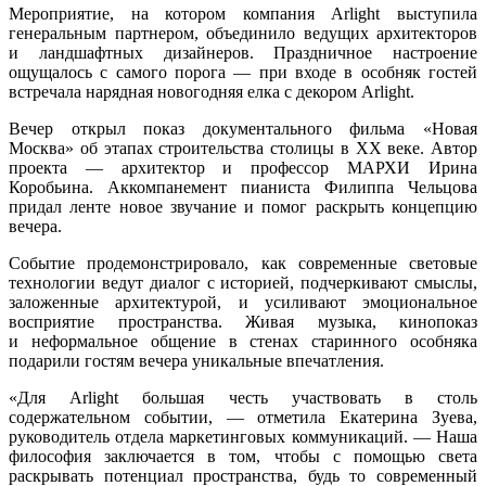
Мероприятие, на котором компания Arlight выступила
генеральным партнером, объединило ведущих архитекторов
и ландшафтных дизайнеров. Праздничное настроение
ощущалось с самого порога — при входе в особняк гостей
встречала нарядная новогодняя елка с декором Arlight.
Вечер открыл показ документального фильма «Новая
Москва» об этапах строительства столицы в XX веке. Автор
проекта — архитектор и профессор МАРХИ Ирина
Коробьина. Аккомпанемент пианиста Филиппа Чельцова
придал ленте новое звучание и помог раскрыть концепцию
вечера.
Событие продемонстрировало, как современные световые
технологии ведут диалог с историей, подчеркивают смыслы,
заложенные архитектурой, и усиливают эмоциональное
восприятие пространства. Живая музыка, кинопоказ
и неформальное общение в стенах старинного особняка
подарили гостям вечера уникальные впечатления.
«Для Arlight большая честь участвовать в столь
содержательном событии, — отметила Екатерина Зуева,
руководитель отдела маркетинговых коммуникаций. — Наша
философия заключается в том, чтобы с помощью света
раскрывать потенциал пространства, будь то современный