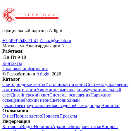
официальный партнер Arlight
+7 (499) 648 71 41
Zakaz@se-lab.ru
Москва, ул Авангардная дом 3
Работаем:
Пн-Пт
9-18
Контакты
Правовая информация
© Разработано в
Arlight
, 2026
Каталог
Светодиодные ленты
Источники питания
Системы управления
и автоматизации
Алюминиевые профили
Функциональный
свет
Дизайнерский свет
Системы освещения
Наружное
освещение
Гибкий неон
Светодиодный
декор
Электроустановочные изделия
Светодиоды
Новинки
О компании
О нас
Производство
Новости
Проекты
Информация
Каталоги
Видео
Новинки
Архив вебинаров
Статьи
Вопрос-