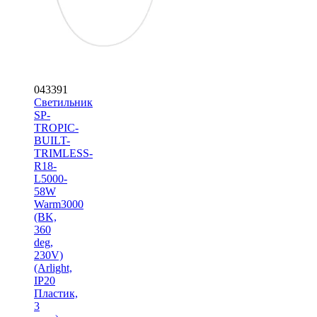
043391
Светильник
SP-
TROPIC-
BUILT-
TRIMLESS-
R18-
L5000-
58W
Warm3000
(BK,
360
deg,
230V)
(Arlight,
IP20
Пластик,
3