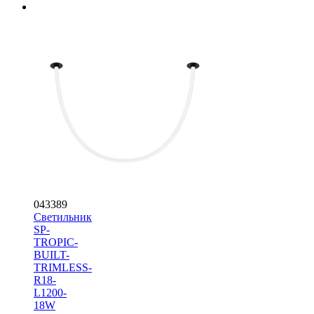
043389
Светильник
SP-
TROPIC-
BUILT-
TRIMLESS-
R18-
L1200-
18W