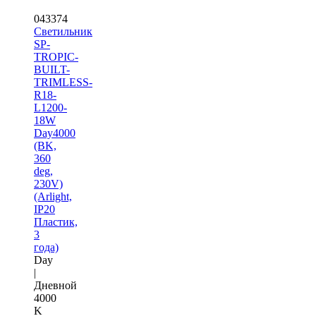
043374
Светильник
SP-
TROPIC-
BUILT-
TRIMLESS-
R18-
L1200-
18W
Day4000
(BK,
360
deg,
230V)
(Arlight,
IP20
Пластик,
3
года)
Day
|
Дневной
4000
K