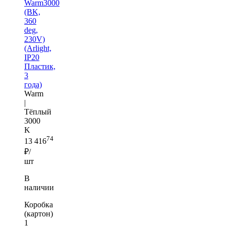
Warm3000
(BK,
360
deg,
230V)
(Arlight,
IP20
Пластик,
3
года)
Warm
|
Тёплый
3000
K
74
13 416
₽/
шт
В
наличии
Коробка
(картон)
1