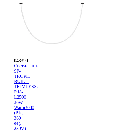
043390
Светильник
SP-
TROPIC-
BUILT-
TRIMLESS-
R18-
L2500-
36W
Warm3000
(BK,
360
deg,
230V)