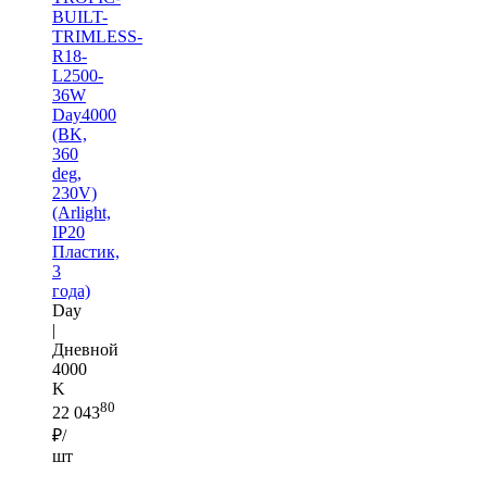
BUILT-
TRIMLESS-
R18-
L2500-
36W
Day4000
(BK,
360
deg,
230V)
(Arlight,
IP20
Пластик,
3
года)
Day
|
Дневной
4000
K
80
22 043
₽/
шт