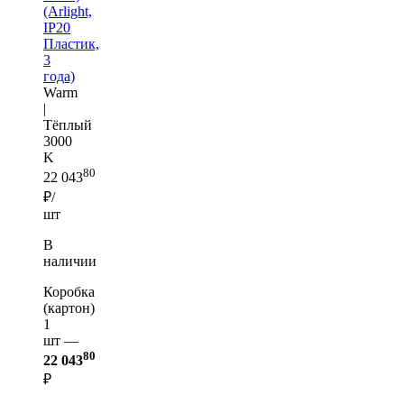
(Arlight,
IP20
Пластик,
3
года)
Warm
|
Тёплый
3000
K
80
22 043
₽/
шт
В
наличии
Коробка
(картон)
1
шт —
80
22 043
₽