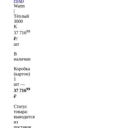
года)
Warm
|
Тёплый
3000
K
99
37 716
₽/
шт
В
наличии
Коробка
(картон)
1
шт —
99
37 716
₽
Статус
товара:
выводится
из
поставок