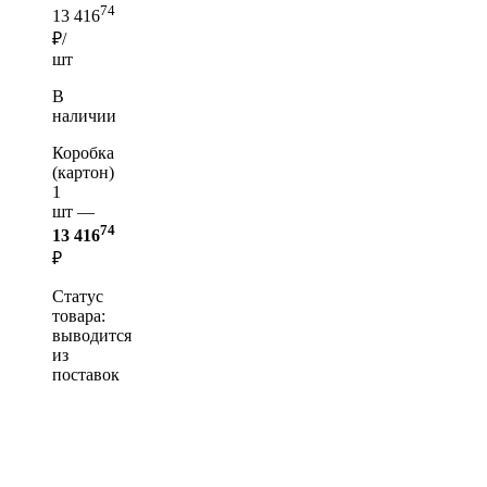
74
13 416
₽/
шт
В
наличии
Коробка
(картон)
1
шт —
74
13 416
₽
Статус
товара:
выводится
из
поставок